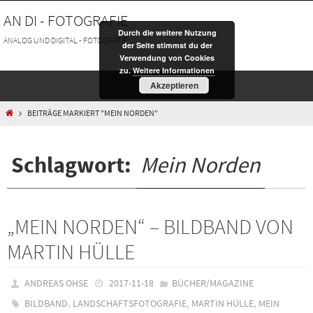
Zum
AN DI - FOTOGRAFIE
Inhalt
Durch die weitere Nutzung
springen
ANALOG UND DIGITAL - FOTOGRAFIE
der Seite stimmst du der
Verwendung von Cookies
zu.
Weitere Informationen
Akzeptieren
HOME
BEITRÄGE MARKIERT "MEIN NORDEN"
Schlagwort:
Mein Norden
„MEIN NORDEN“ – BILDBAND VON
MARTIN HÜLLE
ANDREAS OHSE
2017-11-18
BÜCHER/MAGAZINE
,
,
,
BILDBAND
LANDSCHAFTSFOTOGRAFIE
MARTIN HÜLLE
MEIN