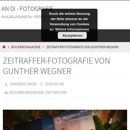
Zum
AN DI - FOTOGRAFIE
Inhalt
Durch die weitere Nutzung
springen
ANALOG UND DIGITAL - FOTOGRAFIE
der Seite stimmst du der
Verwendung von Cookies
zu.
Weitere Informationen
Akzeptieren
HOME
BÜCHER/MAGAZINE
ZEITRAFFER-FOTOGRAFIE VON GUNTHER WEGNER
ZEITRAFFER-FOTOGRAFIE VON
GUNTHER WEGNER
ANDREAS OHSE
2020-01-05
,
BÜCHER/MAGAZINE
ZEITRAFFER