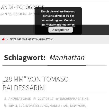
Zum
AN DI - FOTOGRAFIE
Inhalt
Durch die weitere Nutzung
springen
ANALOG UND DIGITAL - FOTOGRAFIE
der Seite stimmst du der
Verwendung von Cookies
zu.
Weitere Informationen
Akzeptieren
HOME
BEITRÄGE MARKIERT "MANHATTAN"
Schlagwort:
Manhattan
„28 MM“ VON TOMASO
BALDESSARINI
ANDREAS OHSE
2017-06-17
BÜCHER/MAGAZINE
,
,
,
,
28MM
BUCHVORSTELLUNG
MANHATTAN
NEW YORK