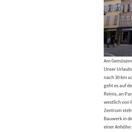
Am Gemüsem
Unser Urlaubs
nach 30 km sc
geht es auf d
Reims, an Par
westlich von P
Zentrum steht
Bauwerk in de
einer Anhöhe 