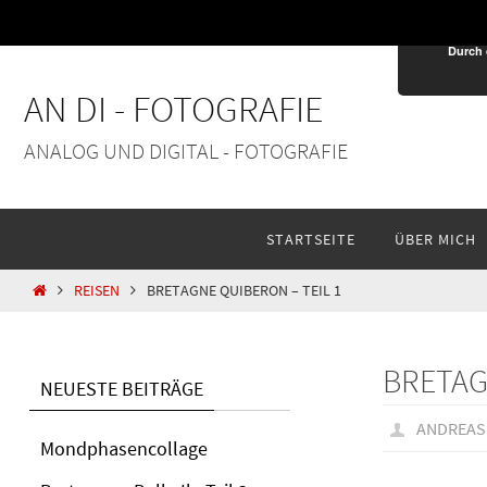
Zum
Inhalt
Durch 
springen
AN DI - FOTOGRAFIE
ANALOG UND DIGITAL - FOTOGRAFIE
Zum
STARTSEITE
ÜBER MICH
Inhalt
springen
HOME
REISEN
BRETAGNE QUIBERON – TEIL 1
BRETAG
NEUESTE BEITRÄGE
ANDREAS
Mondphasencollage