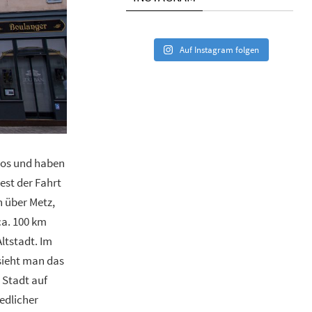
Auf Instagram folgen
 los und haben
est der Fahrt
 über Metz,
ca. 100 km
Altstadt. Im
 sieht man das
 Stadt auf
edlicher