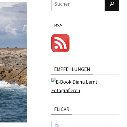
Su
Suchen
nac
RSS
EMPFEHLUNGEN
FLICKR