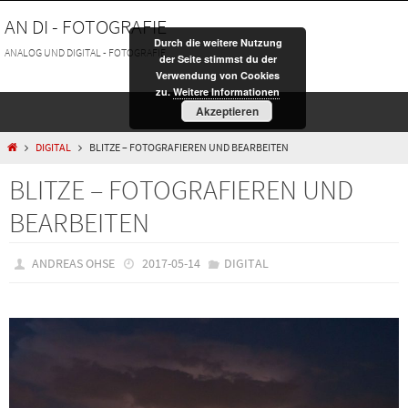
Zum
AN DI - FOTOGRAFIE
Inhalt
Durch die weitere Nutzung
springen
ANALOG UND DIGITAL - FOTOGRAFIE
der Seite stimmst du der
Verwendung von Cookies
zu.
Weitere Informationen
Akzeptieren
HOME
DIGITAL
BLITZE – FOTOGRAFIEREN UND BEARBEITEN
BLITZE – FOTOGRAFIEREN UND
BEARBEITEN
ANDREAS OHSE
2017-05-14
DIGITAL