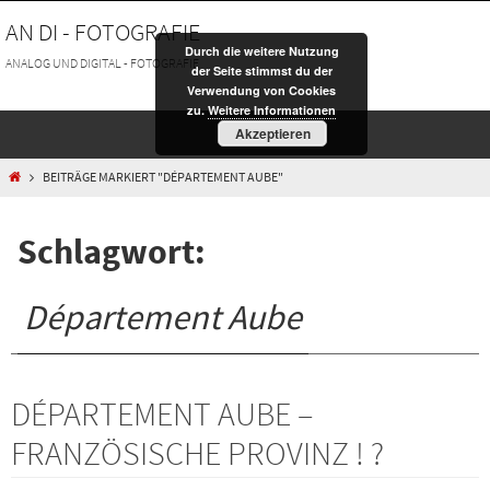
Zum
AN DI - FOTOGRAFIE
Inhalt
Durch die weitere Nutzung
springen
ANALOG UND DIGITAL - FOTOGRAFIE
der Seite stimmst du der
Verwendung von Cookies
zu.
Weitere Informationen
Akzeptieren
HOME
BEITRÄGE MARKIERT "DÉPARTEMENT AUBE"
Schlagwort:
Département Aube
DÉPARTEMENT AUBE –
FRANZÖSISCHE PROVINZ ! ?