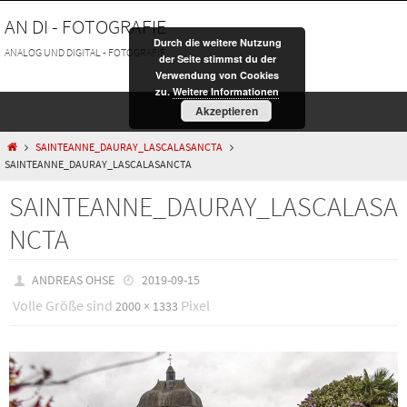
Zum
AN DI - FOTOGRAFIE
Inhalt
Durch die weitere Nutzung
springen
ANALOG UND DIGITAL - FOTOGRAFIE
der Seite stimmst du der
Verwendung von Cookies
zu.
Weitere Informationen
Akzeptieren
HOME
SAINTEANNE_DAURAY_LASCALASANCTA
SAINTEANNE_DAURAY_LASCALASANCTA
SAINTEANNE_DAURAY_LASCALASA
NCTA
ANDREAS OHSE
2019-09-15
Volle Größe sind
Pixel
2000 × 1333