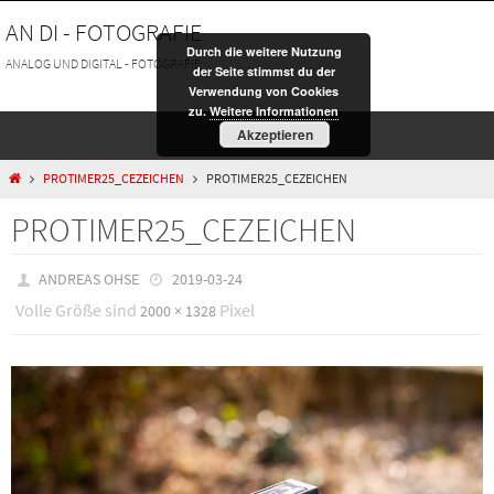
Zum
AN DI - FOTOGRAFIE
Inhalt
Durch die weitere Nutzung
springen
ANALOG UND DIGITAL - FOTOGRAFIE
der Seite stimmst du der
Verwendung von Cookies
zu.
Weitere Informationen
Akzeptieren
HOME
PROTIMER25_CEZEICHEN
PROTIMER25_CEZEICHEN
PROTIMER25_CEZEICHEN
ANDREAS OHSE
2019-03-24
Volle Größe sind
Pixel
2000 × 1328