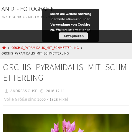
Zum
AN DI - FOTOGRAFIE
Inhalt
Durch die weitere Nutzung
springen
ANALOG UND DIGITAL - FOTOGRAFIE
der Seite stimmst du der
Verwendung von Cookies
zu.
Weitere Informationen
Akzeptieren
HOME
ORCHIS_PYRAMIDALIS_MIT_SCHMETTERLING
ORCHIS_PYRAMIDALIS_MIT_SCHMETTERLING
ORCHIS_PYRAMIDALIS_MIT_SCHM
ETTERLING
ANDREAS OHSE
2016-12-11
Volle Größe sind
Pixel
2000 × 1328