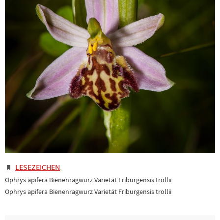
LESEZEICHEN
.
Ophrys apifera Bienenragwurz Varietät Friburgensis trollii
Ophrys apifera Bienenragwurz Varietät Friburgensis trollii