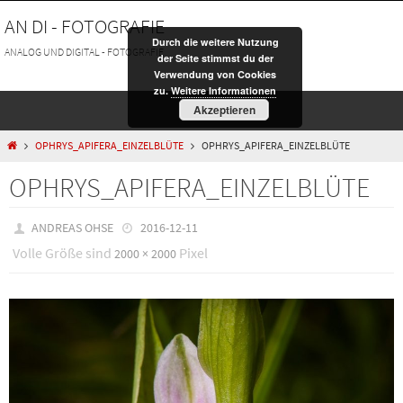
Zum
AN DI - FOTOGRAFIE
Inhalt
Durch die weitere Nutzung
springen
ANALOG UND DIGITAL - FOTOGRAFIE
der Seite stimmst du der
Verwendung von Cookies
zu.
Weitere Informationen
Akzeptieren
HOME
OPHRYS_APIFERA_EINZELBLÜTE
OPHRYS_APIFERA_EINZELBLÜTE
OPHRYS_APIFERA_EINZELBLÜTE
ANDREAS OHSE
2016-12-11
Volle Größe sind
Pixel
2000 × 2000