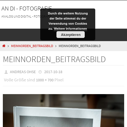
Zum
AN DI - FOTOGRAFIE
Inhalt
Durch die weitere Nutzung
springen
ANALOG UND DIGITAL - FOTOGRAFIE
der Seite stimmst du der
Verwendung von Cookies
zu.
Weitere Informationen
Akzeptieren
HOME
MEINNORDEN_BEITRAGSBILD
MEINNORDEN_BEITRAGSBILD
MEINNORDEN_BEITRAGSBILD
ANDREAS OHSE
2017-10-18
Volle Größe sind
Pixel
1000 × 700