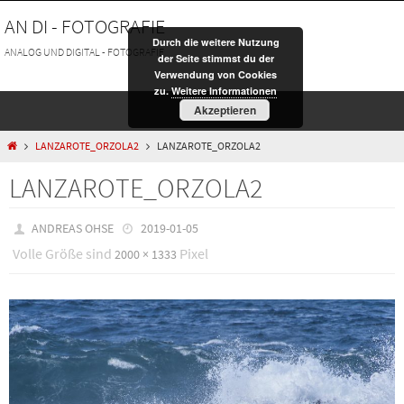
Zum
AN DI - FOTOGRAFIE
Inhalt
Durch die weitere Nutzung
springen
ANALOG UND DIGITAL - FOTOGRAFIE
der Seite stimmst du der
Verwendung von Cookies
zu.
Weitere Informationen
Akzeptieren
HOME
LANZAROTE_ORZOLA2
LANZAROTE_ORZOLA2
LANZAROTE_ORZOLA2
ANDREAS OHSE
2019-01-05
Volle Größe sind
Pixel
2000 × 1333