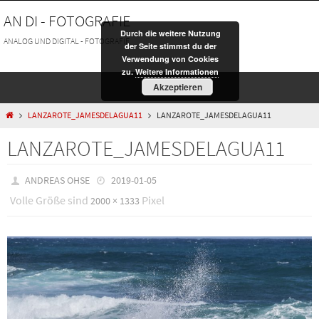
Zum
AN DI - FOTOGRAFIE
Inhalt
Durch die weitere Nutzung
springen
ANALOG UND DIGITAL - FOTOGRAFIE
der Seite stimmst du der
Verwendung von Cookies
zu.
Weitere Informationen
Akzeptieren
HOME
LANZAROTE_JAMESDELAGUA11
LANZAROTE_JAMESDELAGUA11
LANZAROTE_JAMESDELAGUA11
ANDREAS OHSE
2019-01-05
Volle Größe sind
Pixel
2000 × 1333