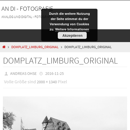
Zum
AN DI - FOTOGRAFIE
Inhalt
Durch die weitere Nutzung
springen
ANALOG UND DIGITAL - FOTOGRAFIE
der Seite stimmst du der
Verwendung von Cookies
zu.
Weitere Informationen
Akzeptieren
HOME
DOMPLATZ_LIMBURG_ORIGINAL
DOMPLATZ_LIMBURG_ORIGINAL
DOMPLATZ_LIMBURG_ORIGINAL
ANDREAS OHSE
2016-11-25
Volle Größe sind
Pixel
2000 × 1340