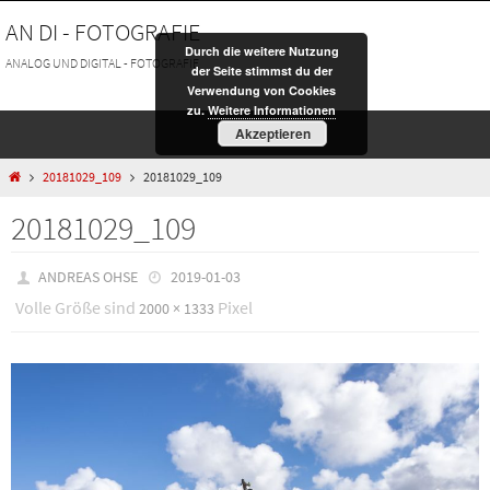
Zum
AN DI - FOTOGRAFIE
Inhalt
Durch die weitere Nutzung
springen
ANALOG UND DIGITAL - FOTOGRAFIE
der Seite stimmst du der
Verwendung von Cookies
zu.
Weitere Informationen
Akzeptieren
HOME
20181029_109
20181029_109
20181029_109
ANDREAS OHSE
2019-01-03
Volle Größe sind
Pixel
2000 × 1333